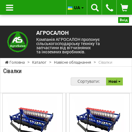
UA
Вхід
АГРОСАЛОН
Компанія АГРОСАЛОН пропонує
сільськогосподарську техніку та
запчастини від вітчизняних
та іноземних виробників.
Головна
>
Каталог
>
Навісне обладнання
>
Сівалки
Сівалки
Сортувати:
Нові