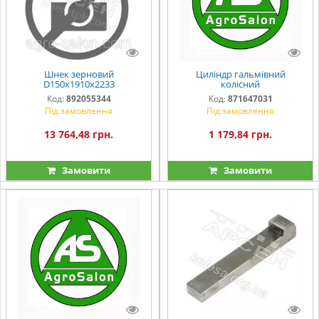
Шнек зерновий
Циліндр гальмівний
D150x1910x2233
колісний
Код:
892055344
Код:
871647031
Під замовлення
Під замовлення
13 764,48 грн.
1 179,84 грн.
Замовити
Замовити