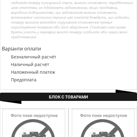
недоліків товару в розумний строк. вимоги споживача, передбачених
цією статтею, не підлягають задоволенню, якщо продавець,
виробник (підприємство, що задовольняє вимоги споживача,
встановлені частиною першою цієї статті) доведуть, що недоліки
товару виникли внаслідок порушення споживачем правил
користування товаром або його зберігання. Споживач має право
брати участь у перевірці якості товару особисто або через свого
представника.
Варіанти оплати
Безналичный расчёт
Наличный расчёт
Наложенный платеж
Предоплата
БЛОК С ТОВАРАМИ