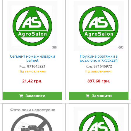
Сегмент ножа жниварки
Пружина розтяжки з
balmet
розхлопом 7х55х234
Код:
871645221
Код:
871646972
Під замовлення
Під замовлення
21,42 грн.
897,60 грн.
Замовити
Замовити