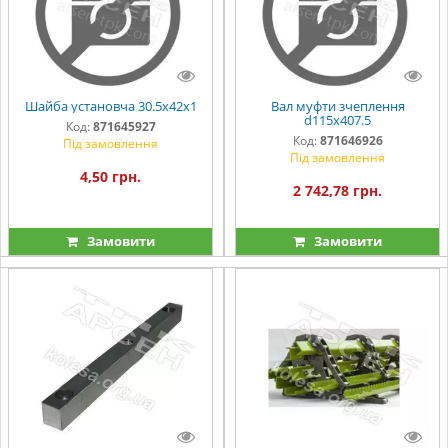
Шайба установча 30.5х42х1
Вал муфти зчеплення
d115х407.5
Код:
871645927
Код:
871646926
Під замовлення
Під замовлення
4,50 грн.
2 742,78 грн.
Замовити
Замовити