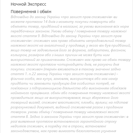
Ночной Экспресс
Повернення і обмін
Відповідно до закону України «про захист прав споживачів» ви
можете протягом 14 днів з моменту покупки повернути або
обміняти товар, придбаний в магазині, за умови виконання всіх норм
передбачених законом. Умови обміну / повернення товару належної
якості стаття 9. Відповідно до закону України «про захист прав
споживачів»: споживач має право обміняти непродовольчий товар
належної якості на аналогічний у продавця, у якого він був придбаний,
якщо товар не задовольнив його за формою, габаритами, фасоном,
кольором, розміром або з інших причин не може бути ним
використаний за призначенням. Споживач має право на обмін товару
належної якості протягом чотирнадцяти днів, не рахуючи дня
покупки. споживач (термін вживається в такому значенні згідно
статті 1. п.22 закону України «про захист прав споживачів») –
фізична особа, яка купує, замовляє, використовує або має намір
придбати чи замовити продукцію для особистих потреб, не
пов’язаних з підприємницькою діяльністю або виконанням обов’язків
найманого працівника. обмін або повернення товару належної якості
провадиться: якщо не використовувався; якщо збережено його
товарний вигляд, споживчі властивості, пломби, ярлики; на підставі
розрахунковий документ, виданий споживачеві разом з проданим
товаром. умови обміну / повернення товару неналежної якості
стаття 8. Згідно із законом України «про захист прав споживачів»: в
разі виявлення протягом встановленого гарантійного строку
недоліків споживач, в порядку та в строки, встановлені
законодавством, має право вимагати безоплатного усунення