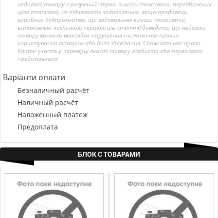
недоліків товару в розумний строк. вимоги споживача, передбачених
цією статтею, не підлягають задоволенню, якщо продавець,
виробник (підприємство, що задовольняє вимоги споживача,
встановлені частиною першою цієї статті) доведуть, що недоліки
товару виникли внаслідок порушення споживачем правил
користування товаром або його зберігання. Споживач має право
брати участь у перевірці якості товару особисто або через свого
представника.
Варіанти оплати
Безналичный расчёт
Наличный расчёт
Наложенный платеж
Предоплата
БЛОК С ТОВАРАМИ