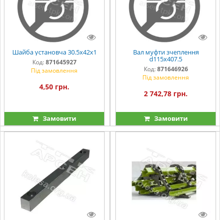
Шайба установча 30.5х42х1
Вал муфти зчеплення
d115х407.5
Код:
871645927
Код:
871646926
Під замовлення
Під замовлення
4,50 грн.
2 742,78 грн.
Замовити
Замовити