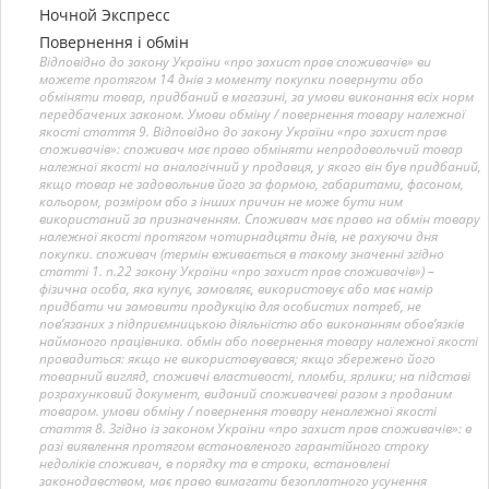
Ночной Экспресс
Повернення і обмін
Відповідно до закону України «про захист прав споживачів» ви
можете протягом 14 днів з моменту покупки повернути або
обміняти товар, придбаний в магазині, за умови виконання всіх норм
передбачених законом. Умови обміну / повернення товару належної
якості стаття 9. Відповідно до закону України «про захист прав
споживачів»: споживач має право обміняти непродовольчий товар
належної якості на аналогічний у продавця, у якого він був придбаний,
якщо товар не задовольнив його за формою, габаритами, фасоном,
кольором, розміром або з інших причин не може бути ним
використаний за призначенням. Споживач має право на обмін товару
належної якості протягом чотирнадцяти днів, не рахуючи дня
покупки. споживач (термін вживається в такому значенні згідно
статті 1. п.22 закону України «про захист прав споживачів») –
фізична особа, яка купує, замовляє, використовує або має намір
придбати чи замовити продукцію для особистих потреб, не
пов’язаних з підприємницькою діяльністю або виконанням обов’язків
найманого працівника. обмін або повернення товару належної якості
провадиться: якщо не використовувався; якщо збережено його
товарний вигляд, споживчі властивості, пломби, ярлики; на підставі
розрахунковий документ, виданий споживачеві разом з проданим
товаром. умови обміну / повернення товару неналежної якості
стаття 8. Згідно із законом України «про захист прав споживачів»: в
разі виявлення протягом встановленого гарантійного строку
недоліків споживач, в порядку та в строки, встановлені
законодавством, має право вимагати безоплатного усунення