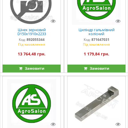
Шнек зерновий
Циліндр гальмівний
D150x1910x2233
колісний
Код:
892055344
Код:
871647031
Під замовлення
Під замовлення
13 764,48 грн.
1 179,84 грн.
Замовити
Замовити