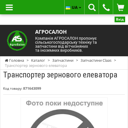
UA
Вхід
АГРОСАЛОН
Компанія АГРОСАЛОН пропонує
сільськогосподарську техніку та
запчастини від вітчизняних
та іноземних виробників.
Головна
>
Каталог
>
Запчастини
>
Запчастини Claas
>
Транспортер зернового елеватора
Транспортер зернового елеватора
Код товару:
871643099