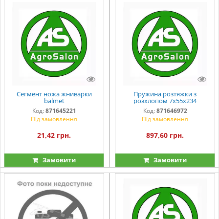
Сегмент ножа жниварки
Пружина розтяжки з
balmet
розхлопом 7х55х234
Код:
871645221
Код:
871646972
Під замовлення
Під замовлення
21,42 грн.
897,60 грн.
Замовити
Замовити