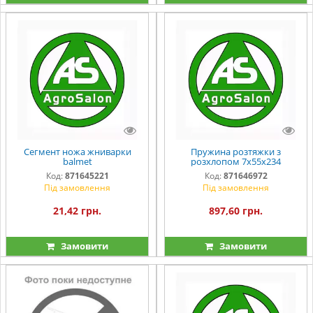
Сегмент ножа жниварки
Пружина розтяжки з
balmet
розхлопом 7х55х234
Код:
871645221
Код:
871646972
Під замовлення
Під замовлення
21,42 грн.
897,60 грн.
Замовити
Замовити