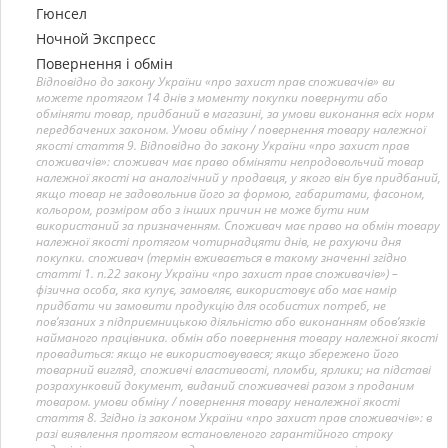
Гюнсел
Ночной Экспресс
Повернення і обмін
Відповідно до закону України «про захист прав споживачів» ви
можете протягом 14 днів з моменту покупки повернути або
обміняти товар, придбаний в магазині, за умови виконання всіх норм
передбачених законом. Умови обміну / повернення товару належної
якості стаття 9. Відповідно до закону України «про захист прав
споживачів»: споживач має право обміняти непродовольчий товар
належної якості на аналогічний у продавця, у якого він був придбаний,
якщо товар не задовольнив його за формою, габаритами, фасоном,
кольором, розміром або з інших причин не може бути ним
використаний за призначенням. Споживач має право на обмін товару
належної якості протягом чотирнадцяти днів, не рахуючи дня
покупки. споживач (термін вживається в такому значенні згідно
статті 1. п.22 закону України «про захист прав споживачів») –
фізична особа, яка купує, замовляє, використовує або має намір
придбати чи замовити продукцію для особистих потреб, не
пов’язаних з підприємницькою діяльністю або виконанням обов’язків
найманого працівника. обмін або повернення товару належної якості
провадиться: якщо не використовувався; якщо збережено його
товарний вигляд, споживчі властивості, пломби, ярлики; на підставі
розрахунковий документ, виданий споживачеві разом з проданим
товаром. умови обміну / повернення товару неналежної якості
стаття 8. Згідно із законом України «про захист прав споживачів»: в
разі виявлення протягом встановленого гарантійного строку