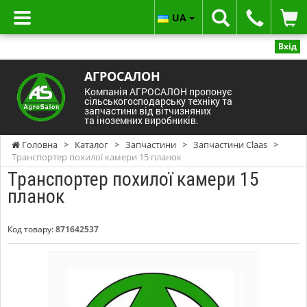
UA
Вхід
АГРОСАЛОН
Компанія АГРОСАЛОН пропонує
сільськогосподарську техніку та
запчастини від вітчизняних
та іноземних виробників.
Головна
>
Каталог
>
Запчастини
>
Запчастини Claas
>
Транспортер похилої камери 15 планок
Транспортер похилої камери 15
планок
Код товару:
871642537