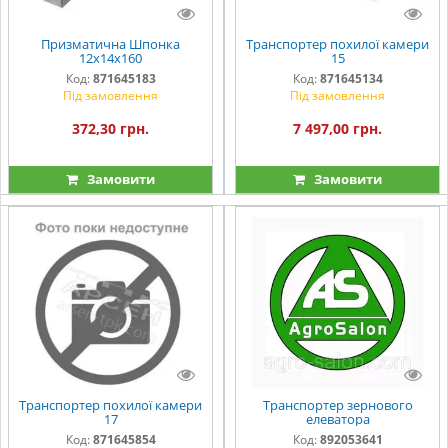
Призматична Шпонка
Транспортер похилої камери
12х14х160
15
Код:
871645183
Код:
871645134
Під замовлення
Під замовлення
372,30 грн.
7 497,00 грн.
Замовити
Замовити
Транспортер похилої камери
Транспортер зернового
17
елеватора
Код:
871645854
Код:
892053641