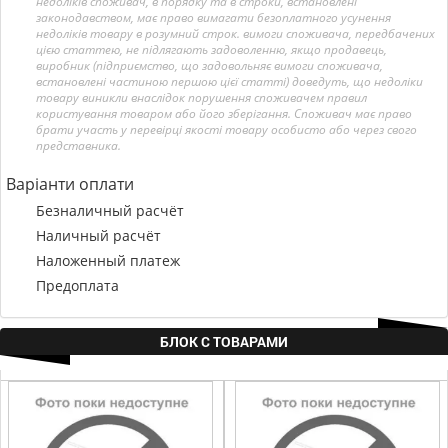
недоліків споживач, в порядку та в строки, встановлені
законодавством, має право вимагати безоплатного усунення
недоліків товару в розумний строк. вимоги споживача, передбачених
цією статтею, не підлягають задоволенню, якщо продавець,
виробник (підприємство, що задовольняє вимоги споживача,
встановлені частиною першою цієї статті) доведуть, що недоліки
товару виникли внаслідок порушення споживачем правил
користування товаром або його зберігання. Споживач має право
брати участь у перевірці якості товару особисто або через свого
представника.
Варіанти оплати
Безналичный расчёт
Наличный расчёт
Наложенный платеж
Предоплата
БЛОК С ТОВАРАМИ