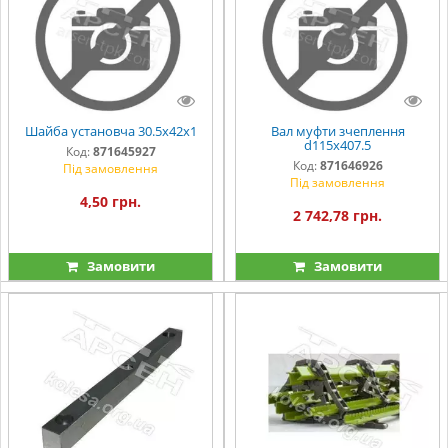
Шайба установча 30.5х42х1
Вал муфти зчеплення
d115х407.5
Код:
871645927
Код:
871646926
Під замовлення
Під замовлення
4,50 грн.
2 742,78 грн.
Замовити
Замовити