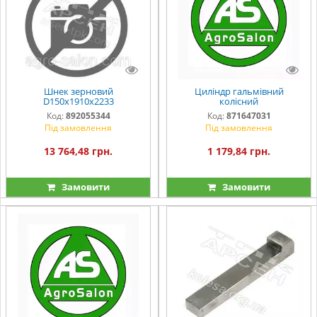
Шнек зерновий
Циліндр гальмівний
D150x1910x2233
колісний
Код:
892055344
Код:
871647031
Під замовлення
Під замовлення
13 764,48 грн.
1 179,84 грн.
Замовити
Замовити