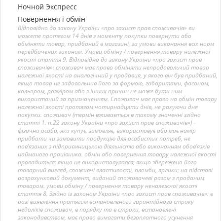
Ночной Экспресс
Повернення і обмін
Відповідно до закону України «про захист прав споживачів» ви
можете протягом 14 днів з моменту покупки повернути або
обміняти товар, придбаний в магазині, за умови виконання всіх норм
передбачених законом. Умови обміну / повернення товару належної
якості стаття 9. Відповідно до закону України «про захист прав
споживачів»: споживач має право обміняти непродовольчий товар
належної якості на аналогічний у продавця, у якого він був придбаний,
якщо товар не задовольнив його за формою, габаритами, фасоном,
кольором, розміром або з інших причин не може бути ним
використаний за призначенням. Споживач має право на обмін товару
належної якості протягом чотирнадцяти днів, не рахуючи дня
покупки. споживач (термін вживається в такому значенні згідно
статті 1. п.22 закону України «про захист прав споживачів») –
фізична особа, яка купує, замовляє, використовує або має намір
придбати чи замовити продукцію для особистих потреб, не
пов’язаних з підприємницькою діяльністю або виконанням обов’язків
найманого працівника. обмін або повернення товару належної якості
провадиться: якщо не використовувався; якщо збережено його
товарний вигляд, споживчі властивості, пломби, ярлики; на підставі
розрахунковий документ, виданий споживачеві разом з проданим
товаром. умови обміну / повернення товару неналежної якості
стаття 8. Згідно із законом України «про захист прав споживачів»: в
разі виявлення протягом встановленого гарантійного строку
недоліків споживач, в порядку та в строки, встановлені
законодавством, має право вимагати безоплатного усунення