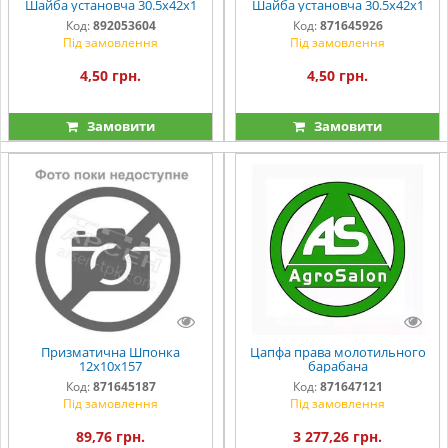
Шайба установча 30.5х42х1
Шайба установча 30.5х42х1
Код:
892053604
Код:
871645926
Під замовлення
Під замовлення
4,50 грн.
4,50 грн.
Замовити
Замовити
Призматична Шпонка
Цапфа права молотильного
12х10х157
барабана
Код:
871645187
Код:
871647121
Під замовлення
Під замовлення
89,76 грн.
3 277,26 грн.