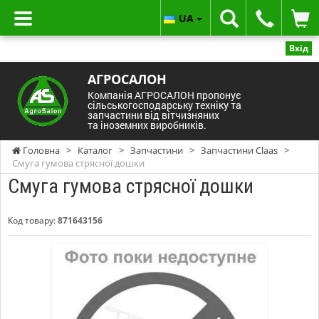
UA
Вхід
АГРОСАЛОН
Компанія АГРОСАЛОН пропонує
сільськогосподарську техніку та
запчастини від вітчизняних
та іноземних виробників.
Головна
>
Каталог
>
Запчастини
>
Запчастини Claas
>
Смуга гумова стрясної дошки
Смуга гумова стрясної дошки
Код товару:
871643156