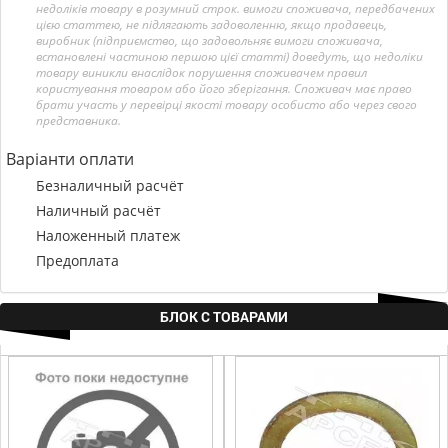
недоліків товару в розумний строк. вимоги споживача, передбачених
цією статтею, не підлягають задоволенню, якщо продавець,
виробник (підприємство, що задовольняє вимоги споживача,
встановлені частиною першою цієї статті) доведуть, що недоліки
товару виникли внаслідок порушення споживачем правил
користування товаром або його зберігання. Споживач має право
брати участь у перевірці якості товару особисто або через свого
представника.
Варіанти оплати
Безналичный расчёт
Наличный расчёт
Наложенный платеж
Предоплата
БЛОК С ТОВАРАМИ