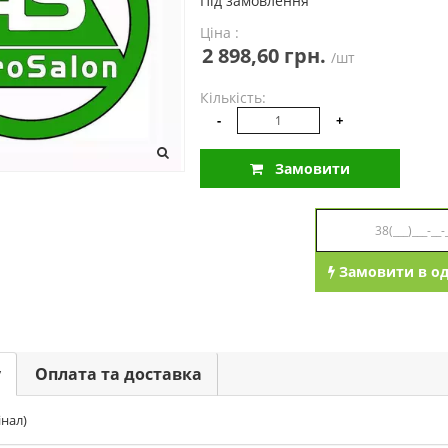
Під замовлення
Ціна :
2 898,60 грн.
/шт
Кількість:
-
+
Замовити
Замовити в од
у
Оплата та доставка
інал)