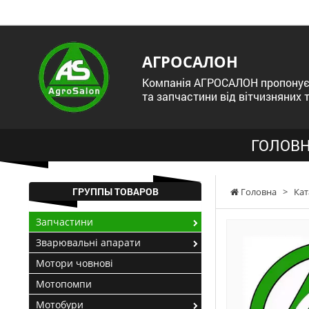
АГРОСАЛОН
Компанія АГРОСАЛОН пропонує 
та запчастини від вітчизняних 
ГОЛОВН
ГРУППЫ ТОВАРОВ
Головна
>
Кат
Запчастини
Зварювальні апарати
Мотори човнові
Мотопомпи
Мотобури