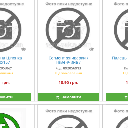
на Шпонка
Сегмент жниварки /
Палець 
0х157
Німеччина /
2053621
Код:
892056913
Ко
овлення
Під замовлення
Пі
 грн.
18,90 грн.
1
овити
Замовити