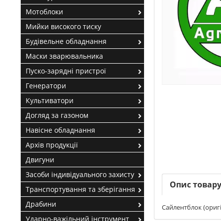
Мотоблоки
Мийки високого тиску
Будівельне обладнання
Маски зварювальника
Пуско-зарядні пристрої
Генератори
Культиватори
Догляд за газоном
Навісне обладнання
Архів продукції
Двигуни
Засоби індивідуального захисту
Опис товар
Транспортування та зберігання
Драбини
Сайлентблок (ориг
Ударно-важільний інструмент