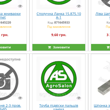
жа жниварки
Сполучна Ланка 15.875.10
Ліва Ца
met
A-1
1645220
Код:
871645933
Ко
овлення
Під замовлення
Пі
 грн.
9,60 грн.
3 
овити
Замовити
ня 2-3 пров.
Труба підвіски пальців
Шпонка з
8х85
шнека