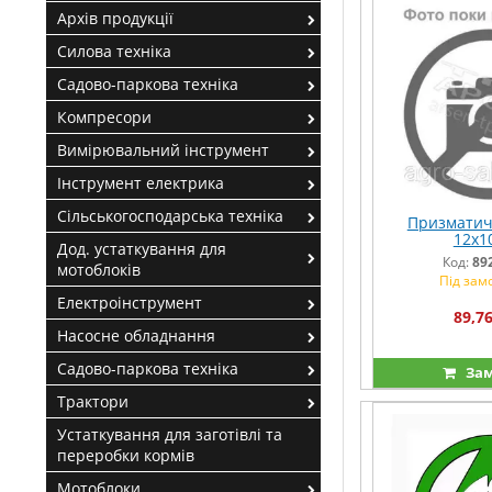
Архів продукції
Силова техніка
Садово-паркова техніка
Компресори
Вимірювальний інструмент
Інструмент електрика
Сільськогосподарська техніка
Призматич
12х1
Дод. устаткування для
Код:
89
мотоблоків
Під зам
Електроінструмент
89,76
Насосне обладнання
Садово-паркова техніка
Зам
Трактори
Устаткування для заготівлі та
переробки кормів
Мотоблоки