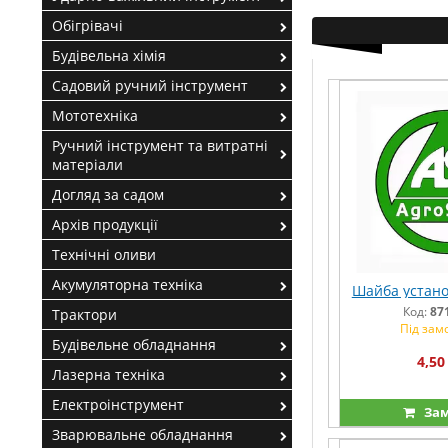
Обігрівачі
Будівельна хімія
Садовий ручний інструмент
Мототехніка
Ручний інструмент та витратні
матеріали
Догляд за садом
Архів продукції
Технічні оливи
Акумуляторна техніка
Шайба устано
Код:
87
Трактори
Під зам
Будівельне обладнання
4,50
Лазерна техніка
Електроінструмент
Зам
Зварювальне обладнання