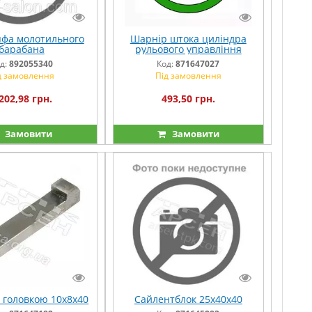
пфа молотильного
Шарнір штока циліндра
барабана
рульового управління
д:
892055340
Код:
871647027
д замовлення
Під замовлення
202,98 грн.
493,50 грн.
Замовити
Замовити
 головкою 10х8х40
Сайлентблок 25х40х40