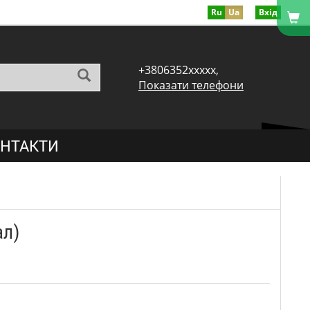
Ru
Ua
Вхід
+3806352xxxxx,
Показати телефони
НТАКТИ
ал)