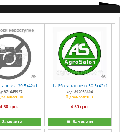
тановча 30.5х42х1
Шайба установча 30.5х42х1
д:
871645927
Код:
892053604
д замовлення
Під замовлення
4,50 грн.
4,50 грн.
Замовити
Замовити