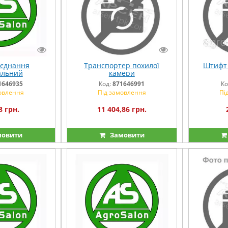
'єднання
Транспортер похилої
Штифт 
альний
камери
1646935
Код:
871646991
Ко
овлення
Під замовлення
Пі
8 грн.
11 404,86 грн.
овити
Замовити