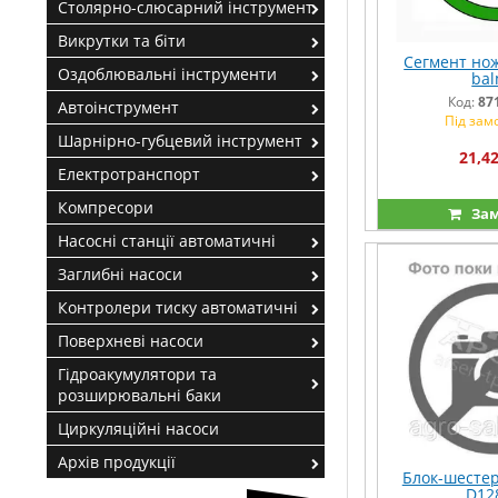
Столярно-слюсарний інструмент
Викрутки та біти
Сегмент но
Оздоблювальні інструменти
bal
Код:
87
Автоінструмент
Під зам
Шарнірно-губцевий інструмент
21,42
Електротранспорт
Компресори
Зам
Насосні станції автоматичні
Заглибні насоси
Контролери тиску автоматичні
Поверхневі насоси
Гідроакумулятори та
розширювальні баки
Циркуляційні насоси
Архів продукції
Блок-шестер
D12