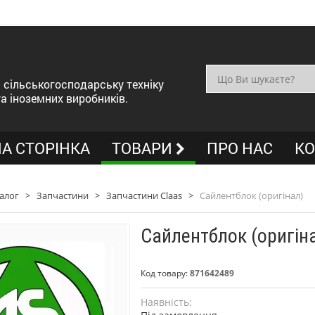
сільськогосподарську техніку
та іноземних виробників.
А СТОРІНКА
ТОВАРИ
ПРО НАС
КО
алог
>
Запчастини
>
Запчастини Claas
>
Сайлентблок (оригінал)
Сайлентблок (оригін
Код товару:
871642489
Наявність: