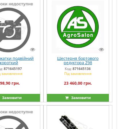
жатки подвійний
Шестерня бортового
короткий
редуктора Z98
д:
871645197
Код:
871645136
д замовлення
Під замовлення
98,90 грн.
23 460,00 грн.
Замовити
Замовити