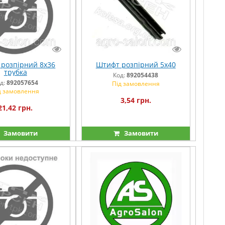
розпірний 8х36
Штифт розпірний 5х40
трубка
Код:
892054438
д:
892057654
Під замовлення
д замовлення
3,54 грн.
21,42 грн.
Замовити
Замовити