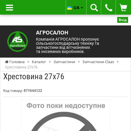
UA
Вхід
АГРОСАЛОН
Компанія АГРОСАЛОН пропонує
сільськогосподарську техніку та
запчастини від вітчизняних
та іноземних виробників.
Головна
>
Каталог
>
Запчастини
>
Запчастини Claas
>
Хрестовина 27х76
Хрестовина 27х76
Код товару:
871644122