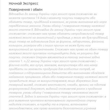
Ночной Экспресс
Повернення і обмін
Відповідно до закону України «про захист прав споживачів» ви
можете протягом 14 днів з моменту покупки повернути або
обміняти товар, придбаний в магазині, за умови виконання всіх норм
передбачених законом. Умови обміну / повернення товару належної
якості стаття 9. Відповідно до закону України «про захист прав
споживачів»: споживач має право обміняти непродовольчий товар
належної якості на аналогічний у продавця, у якого він був придбаний,
якщо товар не задовольнив його за формою, габаритами, фасоном,
кольором, розміром або з інших причин не може бути ним
використаний за призначенням. Споживач має право на обмін товару
належної якості протягом чотирнадцяти днів, не рахуючи дня
покупки. споживач (термін вживається в такому значенні згідно
статті 1. п.22 закону України «про захист прав споживачів») –
фізична особа, яка купує, замовляє, використовує або має намір
придбати чи замовити продукцію для особистих потреб, не
пов’язаних з підприємницькою діяльністю або виконанням обов’язків
найманого працівника. обмін або повернення товару належної якості
провадиться: якщо не використовувався; якщо збережено його
товарний вигляд, споживчі властивості, пломби, ярлики; на підставі
розрахунковий документ, виданий споживачеві разом з проданим
товаром. умови обміну / повернення товару неналежної якості
стаття 8. Згідно із законом України «про захист прав споживачів»: в
разі виявлення протягом встановленого гарантійного строку
недоліків споживач, в порядку та в строки, встановлені
законодавством, має право вимагати безоплатного усунення