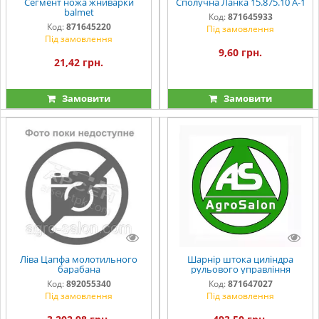
Сегмент ножа жниварки
Сполучна Ланка 15.875.10 A-1
balmet
Код:
871645933
Код:
871645220
Під замовлення
Під замовлення
9,60 грн.
21,42 грн.
Замовити
Замовити
Ліва Цапфа молотильного
Шарнір штока циліндра
барабана
рульового управління
Код:
892055340
Код:
871647027
Під замовлення
Під замовлення