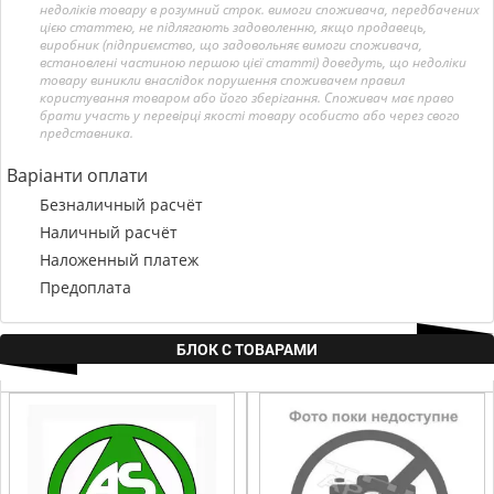
недоліків товару в розумний строк. вимоги споживача, передбачених
цією статтею, не підлягають задоволенню, якщо продавець,
виробник (підприємство, що задовольняє вимоги споживача,
встановлені частиною першою цієї статті) доведуть, що недоліки
товару виникли внаслідок порушення споживачем правил
користування товаром або його зберігання. Споживач має право
брати участь у перевірці якості товару особисто або через свого
представника.
Варіанти оплати
Безналичный расчёт
Наличный расчёт
Наложенный платеж
Предоплата
БЛОК С ТОВАРАМИ