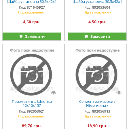
Шайба установча 30.5х42х1
Шайба установча 30.5х42х1
Код:
871645927
Код:
892053604
Під замовлення
Під замовлення
4,50 грн.
4,50 грн.
Замовити
Замовити
Призматична Шпонка
Сегмент жниварки /
12х10х157
Німеччина /
Код:
892053621
Код:
892056913
Під замовлення
Під замовлення
89,76 грн.
18,90 грн.