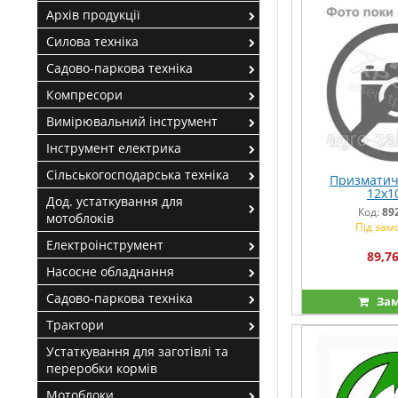
Архів продукції
Силова техніка
Садово-паркова техніка
Компресори
Вимірювальний інструмент
Інструмент електрика
Сільськогосподарська техніка
Призматич
12х1
Дод. устаткування для
Код:
89
мотоблоків
Під зам
Електроінструмент
89,76
Насосне обладнання
Садово-паркова техніка
Зам
Трактори
Устаткування для заготівлі та
переробки кормів
Мотоблоки