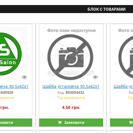
БЛОК С ТОВАРАМИ
вча 30.5х42х1
Шайба установча 30.5х42х1
Шайба ус
1645926
Код:
892054432
Ко
овлення
Під замовлення
Пі
 грн.
4,50 грн.
овити
Замовити