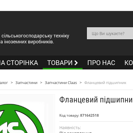
сільськогосподарську техніку
та іноземних виробників.
А СТОРІНКА
ТОВАРИ
ПРО НАС
КО
алог
>
Запчастини
>
Запчастини Claas
>
Фланцевий підшипник
Фланцевий підшипни
Код товару:
871642518
Наявність: