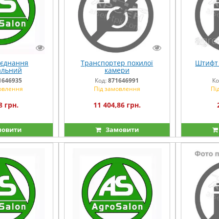
'єднання
Транспортер похилої
Штифт 
альний
камери
1646935
Код:
871646991
Ко
овлення
Під замовлення
Пі
8 грн.
11 404,86 грн.
овити
Замовити