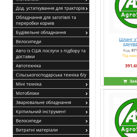
Дод. устаткування для тракторів
Обладнання для заготівлі та
переробки кормів
Будівельне обладнання
Шланг з
Велосипеди
єднув
Авто із США послуги з підбору та
Код:
87
Під зам
доставки
Автотехніка
391,6
Сільськогосподарська техніка б/у
Зам
Міні техніка
Мотоблоки
Зварювальне обладнання
Кріпильний інструмент
Велосипеди
Витратні матеріали