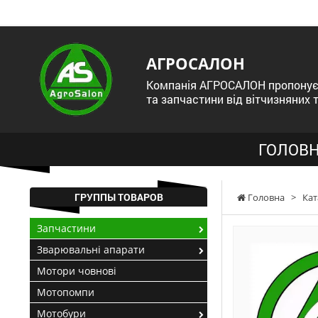
АГРОСАЛОН
Компанія АГРОСАЛОН пропонує 
та запчастини від вітчизняних 
ГОЛОВН
ГРУППЫ ТОВАРОВ
Головна
>
Кат
Запчастини
Зварювальні апарати
Мотори човнові
Мотопомпи
Мотобури