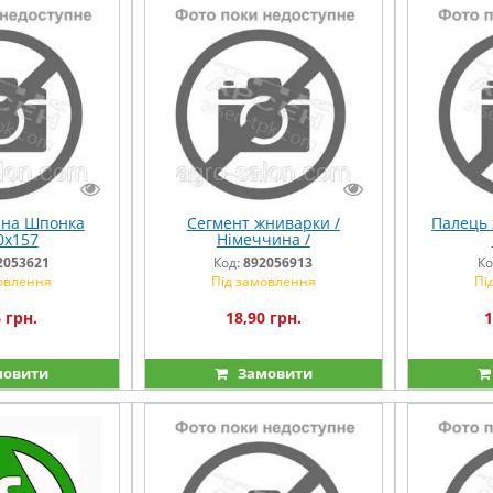
на Шпонка
Сегмент жниварки /
Палець 
0х157
Німеччина /
2053621
Код:
892056913
Ко
овлення
Під замовлення
Пі
 грн.
18,90 грн.
1
овити
Замовити