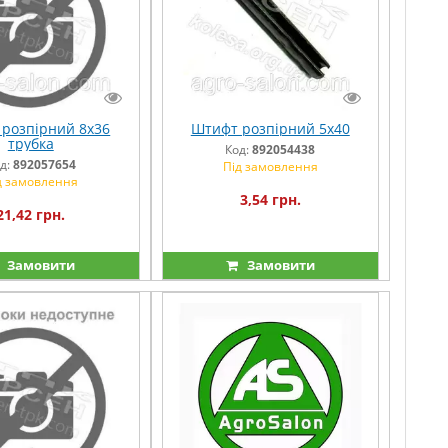
розпірний 8х36
Штифт розпірний 5х40
трубка
Код:
892054438
д:
892057654
Під замовлення
д замовлення
3,54 грн.
21,42 грн.
Замовити
Замовити