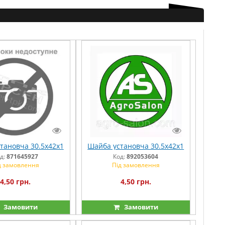
тановча 30.5х42х1
Шайба установча 30.5х42х1
д:
871645927
Код:
892053604
д замовлення
Під замовлення
4,50 грн.
4,50 грн.
Замовити
Замовити