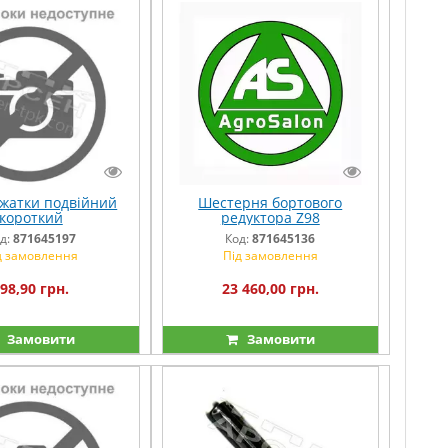
жатки подвійний
Шестерня бортового
короткий
редуктора Z98
д:
871645197
Код:
871645136
д замовлення
Під замовлення
98,90 грн.
23 460,00 грн.
Замовити
Замовити