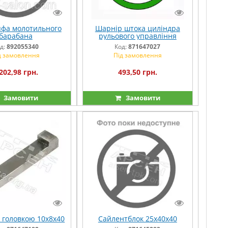
пфа молотильного
Шарнір штока циліндра
барабана
рульового управління
д:
892055340
Код:
871647027
д замовлення
Під замовлення
202,98 грн.
493,50 грн.
Замовити
Замовити
 головкою 10х8х40
Сайлентблок 25х40х40