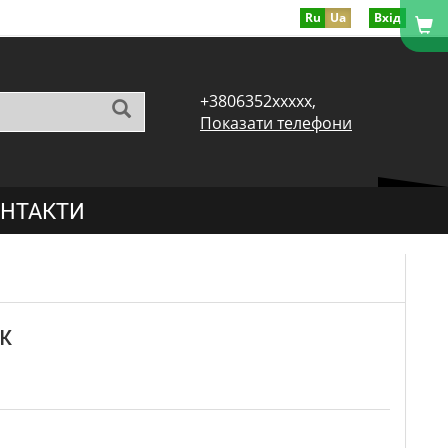
Ru
Ua
Вхід
+3806352xxxxx,
Показати телефони
НТАКТИ
к