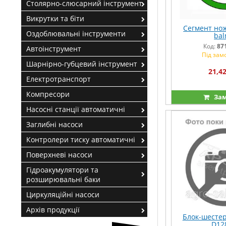
Столярно-слюсарний інструмент
Викрутки та біти
Сегмент но
Оздоблювальні інструменти
bal
Код:
87
Автоінструмент
Під зам
Шарнірно-губцевий інструмент
21,42
Електротранспорт
Компресори
Зам
Насосні станції автоматичні
Заглибні насоси
Контролери тиску автоматичні
Поверхневі насоси
Гідроакумулятори та
розширювальні баки
Циркуляційні насоси
Архів продукції
Блок-шестер
D12