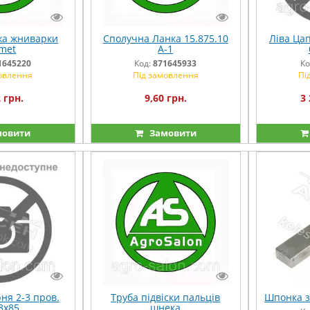
жа жниварки
Сполучна Ланка 15.875.10
Ліва Ца
met
A-1
1645220
Код:
871645933
Ко
овлення
Під замовлення
Пі
 грн.
9,60 грн.
3 
овити
Замовити
ня 2-3 пров.
Труба підвіски пальців
Шпонка з
8х85
шнека