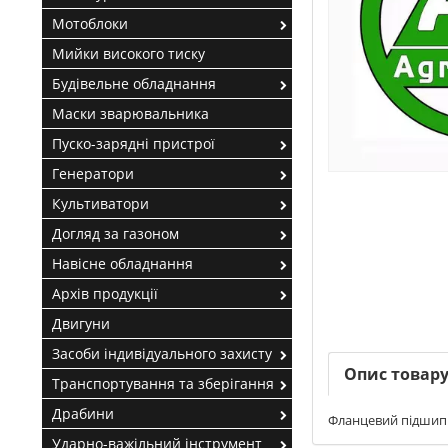
Мотоблоки
Мийки високого тиску
Будівельне обладнання
Маски зварювальника
Пуско-зарядні пристрої
Генератори
Культиватори
Догляд за газоном
Навісне обладнання
Архів продукції
Двигуни
Засоби індивідуального захисту
Опис товар
Транспортування та зберігання
Драбини
Фланцевий підшип
Ударно-важільний інструмент