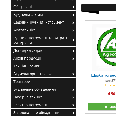
Обігрівачі
Будівельна хімія
Садовий ручний інструмент
Мототехніка
Ручний інструмент та витратні
матеріали
Догляд за садом
Архів продукції
Технічні оливи
Акумуляторна техніка
Шайба устано
Код:
87
Трактори
Під зам
Будівельне обладнання
4,50
Лазерна техніка
Електроінструмент
Зам
Зварювальне обладнання