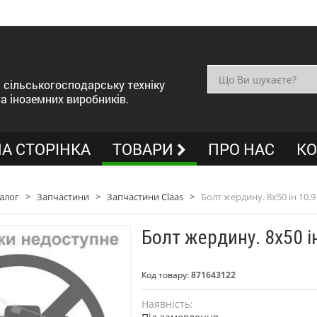
сільськогосподарську техніку
та іноземних виробників.
А СТОРІНКА
ТОВАРИ
ПРО НАС
КО
алог
>
Запчастини
>
Запчастини Claas
>
Болт жердину. 8х50 ін 10.9 
Болт жердину. 8х50 ін
Код товару:
871643122
Наявність: