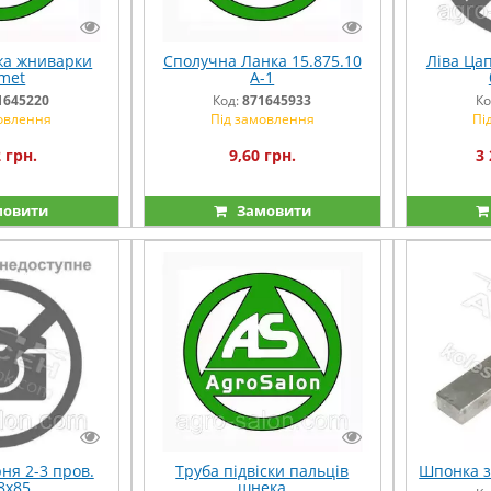
жа жниварки
Сполучна Ланка 15.875.10
Ліва Ца
met
A-1
1645220
Код:
871645933
Ко
овлення
Під замовлення
Пі
 грн.
9,60 грн.
3 
овити
Замовити
ня 2-3 пров.
Труба підвіски пальців
Шпонка з
8х85
шнека