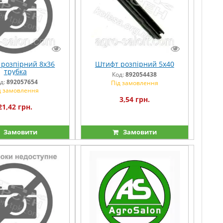
розпірний 8х36
Штифт розпірний 5х40
трубка
Код:
892054438
д:
892057654
Під замовлення
д замовлення
3,54 грн.
21,42 грн.
Замовити
Замовити