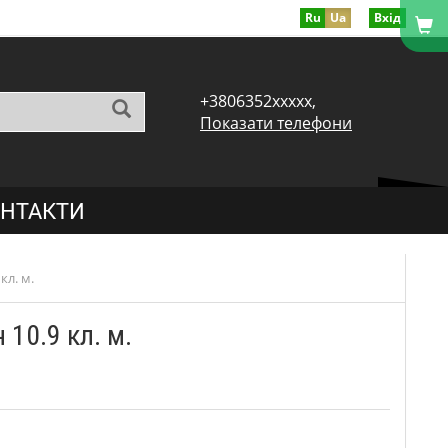
Ru
Ua
Вхід
+3806352xxxxx,
Показати телефони
НТАКТИ
кл. м.
 10.9 кл. м.