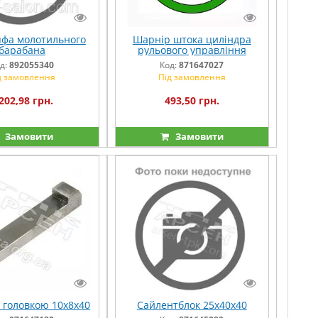
пфа молотильного
Шарнір штока циліндра
барабана
рульового управління
д:
892055340
Код:
871647027
д замовлення
Під замовлення
202,98 грн.
493,50 грн.
Замовити
Замовити
 головкою 10х8х40
Сайлентблок 25х40х40