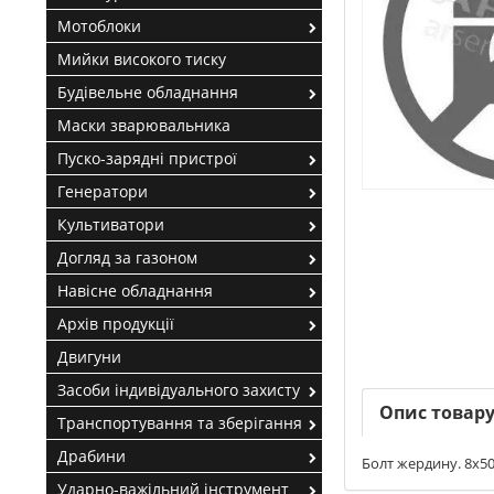
Мотоблоки
Мийки високого тиску
Будівельне обладнання
Маски зварювальника
Пуско-зарядні пристрої
Генератори
Культиватори
Догляд за газоном
Навісне обладнання
Архів продукції
Двигуни
Засоби індивідуального захисту
Опис товар
Транспортування та зберігання
Драбини
Болт жердину. 8х50 і
Ударно-важільний інструмент