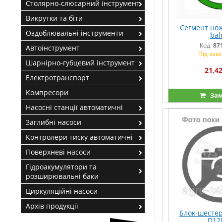
Столярно-слюсарний інструмент
Викрутки та біти
Сегмент но
Оздоблювальні інструменти
bal
Код:
87
Автоінструмент
Під зам
Шарнірно-губцевий інструмент
21,42
Електротранспорт
Компресори
Зам
Насосні станції автоматичні
Заглибні насоси
Контролери тиску автоматичні
Поверхневі насоси
Гідроакумулятори та
розширювальні баки
Циркуляційні насоси
Архів продукції
Блок-шестер
D12