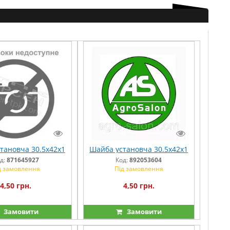
тановча 30.5х42х1
Шайба установча 30.5х42х1
д:
871645927
Код:
892053604
д замовлення
Під замовлення
4,50 грн.
4,50 грн.
Замовити
Замовити