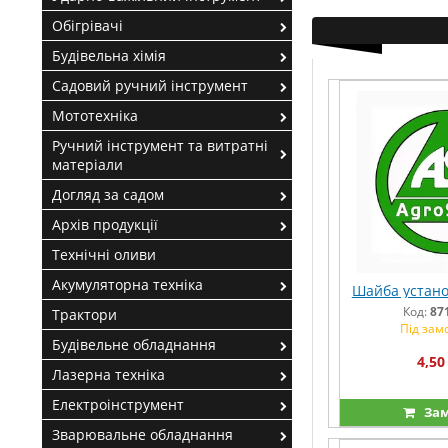
Обігрівачі
Будівельна хімія
Садовий ручний інструмент
Мототехніка
Ручний інструмент та витратні
матеріали
Догляд за садом
Архів продукції
Технічні оливи
Акумуляторна техніка
Шайба устано
Код:
87
Трактори
Під зам
Будівельне обладнання
4,50
Лазерна техніка
Електроінструмент
Зам
Зварювальне обладнання