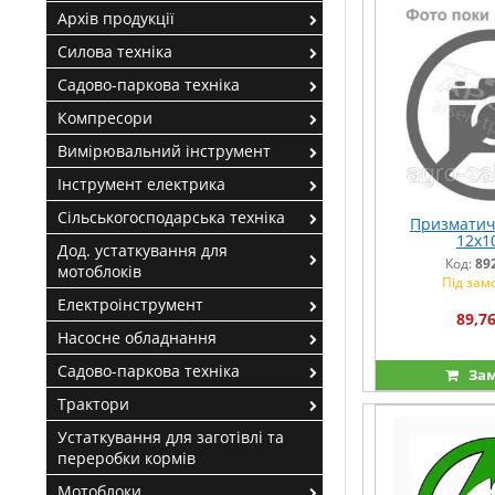
Архів продукції
Силова техніка
Садово-паркова техніка
Компресори
Вимірювальний інструмент
Інструмент електрика
Сільськогосподарська техніка
Призматич
12х1
Дод. устаткування для
Код:
89
мотоблоків
Під зам
Електроінструмент
89,76
Насосне обладнання
Садово-паркова техніка
Зам
Трактори
Устаткування для заготівлі та
переробки кормів
Мотоблоки