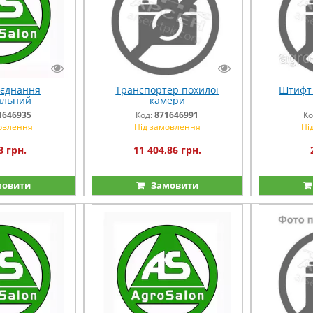
'єднання
Транспортер похилої
Штифт 
альний
камери
1646935
Код:
871646991
Ко
овлення
Під замовлення
Пі
8 грн.
11 404,86 грн.
овити
Замовити