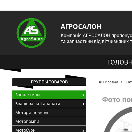
АГРОСАЛОН
Компанія АГРОСАЛОН пропонує 
та запчастини від вітчизняних 
ГОЛОВН
ГРУППЫ ТОВАРОВ
Головна
>
Кат
Запчастини
Зварювальні апарати
Мотори човнові
Мотопомпи
Мотобури