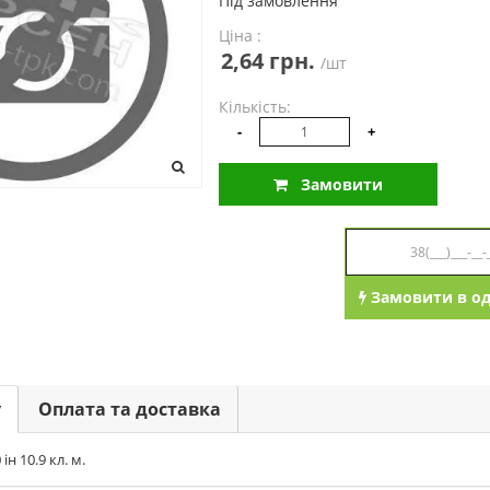
Під замовлення
Ціна :
2,64 грн.
/шт
Кількість:
-
+
Замовити
Замовити в од
у
Оплата та доставка
н 10.9 кл. м.