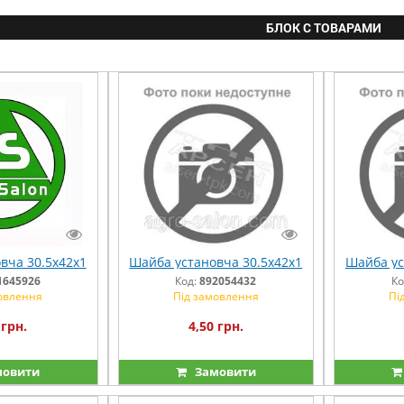
БЛОК С ТОВАРАМИ
вча 30.5х42х1
Шайба установча 30.5х42х1
Шайба ус
1645926
Код:
892054432
Ко
овлення
Під замовлення
Пі
 грн.
4,50 грн.
овити
Замовити