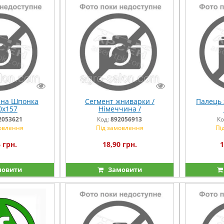
на Шпонка
Сегмент жниварки /
Палець 
0х157
Німеччина /
2053621
Код:
892056913
Ко
овлення
Під замовлення
Пі
 грн.
18,90 грн.
1
овити
Замовити