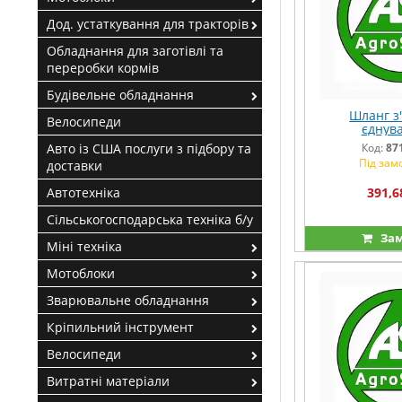
Дод. устаткування для тракторів
Обладнання для заготівлі та
переробки кормів
Будівельне обладнання
Шланг з
Велосипеди
єднув
Авто із США послуги з підбору та
Код:
87
Під зам
доставки
Автотехніка
391,6
Сільськогосподарська техніка б/у
Зам
Міні техніка
Мотоблоки
Зварювальне обладнання
Кріпильний інструмент
Велосипеди
Витратні матеріали