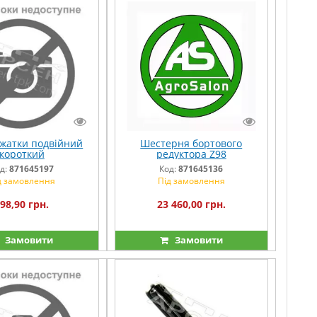
жатки подвійний
Шестерня бортового
короткий
редуктора Z98
д:
871645197
Код:
871645136
д замовлення
Під замовлення
98,90 грн.
23 460,00 грн.
Замовити
Замовити