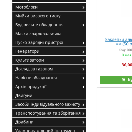
Мотоблоки
Мийки високого тиску
Будівельне обладнання
Маски зварювальника
Заклепки алю
Пуско-зарядні пристрої
мм (50 од
Код:
00
Генератори
В ная
Культиватори
36,00
Догляд за газоном
Навісне обладнання
К
Архів продукції
Двигуни
Засоби індивідуального захисту
Транспортування та зберігання
Драбини
Ударно-важільний інструмент