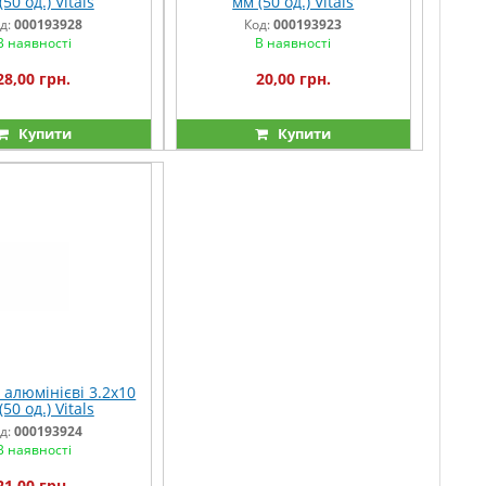
50 од.) Vitals
мм (50 од.) Vitals
д:
000193928
Код:
000193923
В наявності
В наявності
28,00 грн.
20,00 грн.
Купити
Купити
 алюмінієві 3.2x10
50 од.) Vitals
д:
000193924
В наявності
21,00 грн.