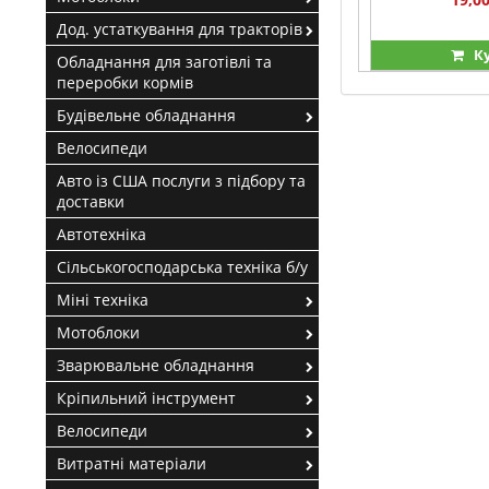
Дод. устаткування для тракторів
К
Обладнання для заготівлі та
переробки кормів
Будівельне обладнання
Велосипеди
Авто із США послуги з підбору та
доставки
Автотехніка
Сільськогосподарська техніка б/у
Міні техніка
Мотоблоки
Зварювальне обладнання
Кріпильний інструмент
Велосипеди
Витратні матеріали