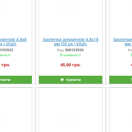
мінієві 4.8x8
Заклепки алюмінієві 4.8x18
Заклепки
.) Vitals
мм (50 од.) Vitals
мм (
0193932
Код:
000193936
Ко
вності
В наявності
 грн.
45,00 грн.
упити
Купити