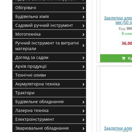
Обігрівачі
Будівельна хімія
Заклепки алюм
мм (50 од
Садовий ручний інструмент
Код:
00
В ная
Мототехніка
Ручний інструмент та витратні
36,00
матеріали
Догляд за садом
К
Архів продукції
Технічні оливи
Акумуляторна техніка
Трактори
Будівельне обладнання
Лазерна техніка
Електроінструмент
Зварювальне обладнання
Заклепки алюм