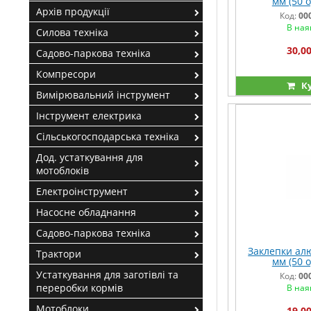
мм (50 од
Архів продукції
Код:
00
В ная
Силова техніка
30,00
Садово-паркова техніка
Компресори
К
Вимірювальний інструмент
Інструмент електрика
Сільськогосподарська техніка
Дод. устаткування для
мотоблоків
Електроінструмент
Насосне обладнання
Садово-паркова техніка
Заклепки алю
Трактори
мм (50 од
Устаткування для заготівлі та
Код:
00
переробки кормів
В ная
Мотоблоки
19,00