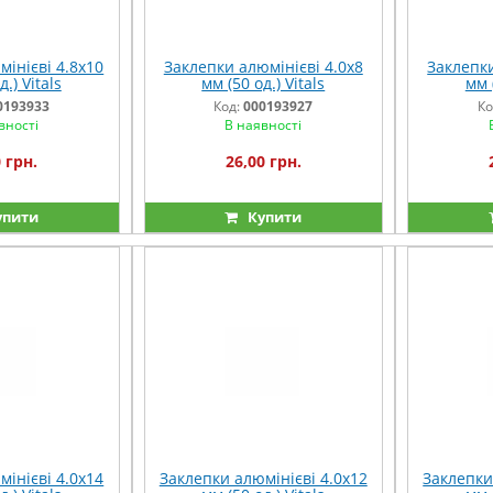
інієві 4.8x10
Заклепки алюмінієві 4.0x8
Заклепки
.) Vitals
мм (50 од.) Vitals
мм (
0193933
Код:
000193927
Ко
вності
В наявності
 грн.
26,00 грн.
упити
Купити
інієві 4.0x14
Заклепки алюмінієві 4.0x12
Заклепки