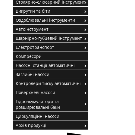
Столярно-слюсарний інструмент
Викрутки та біти
Оздоблювальні інструменти
Автоінструмент
Шарнірно-губцевий інструмент
Електротранспорт
Компресори
Насосні станції автоматичні
Заглибні насоси
Контролери тиску автоматичні
Поверхневі насоси
Гідроакумулятори та
розширювальні баки
Циркуляційні насоси
Архів продукції