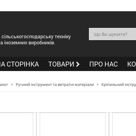
сільськогосподарську техніку
та іноземних виробників.
А СТОРІНКА
ТОВАРИ
ПРО НАС
КО
алог
>
Ручний інструмент та витратні матеріали
>
Кріпильний інстр