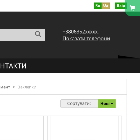
Ru
Ua
Вхід
+3806352xxxxx,
Показати телефони
НТАКТИ
умент
>
Заклепки
Сортувати:
Нові