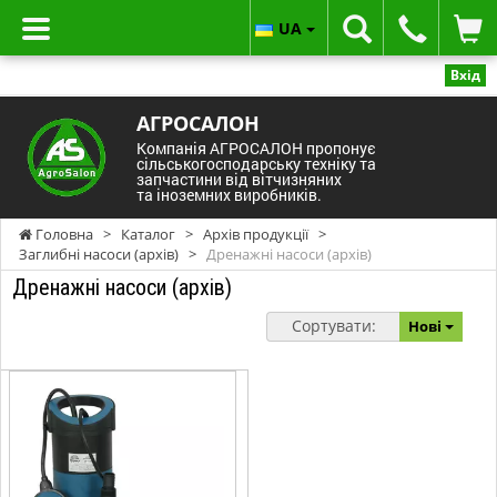
UA
Вхід
АГРОСАЛОН
Компанія АГРОСАЛОН пропонує
сільськогосподарську техніку та
запчастини від вітчизняних
та іноземних виробників.
Головна
>
Каталог
>
Архів продукції
>
Заглибні насоси (архів)
>
Дренажні насоси (архів)
Дренажні насоси (архів)
Сортувати:
Нові