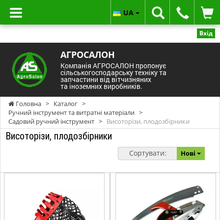
UA
Вхід
АГРОСАЛОН
Компанія АГРОСАЛОН пропонує
сільськогосподарську техніку та
запчастини від вітчизняних
та іноземних виробників.
Головна
>
Каталог
>
Ручний інструмент та витратні матеріали
>
Садовий ручний інструмент
>
Висоторізи, плодозбірники
Висоторізи, плодозбірники
Сортувати:
Нові