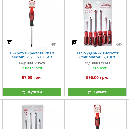
Викрутка хрестова Vitals
Набір ударних викруток
Master S2, PH3х150 мм
Vitals Master S2, 6 шт.
Код:
000179528
Код:
000179541
В наявності
В наявності
87,00 грн.
596,00 грн.
Купити
Купити