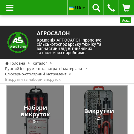
UA
Вхід
АГРОСАЛОН
Компанія АГРОСАЛОН пропонує
сільськогосподарську техніку та
запчастини від вітчизняних
та іноземних виробників.
Головна
>
Каталог
>
Ручний інструмент та витратні матеріали
>
Слюсарно-столярний інструмент
>
Викрутки та набори викруток
Набори
Викрутки
викруток
(29)
(8)