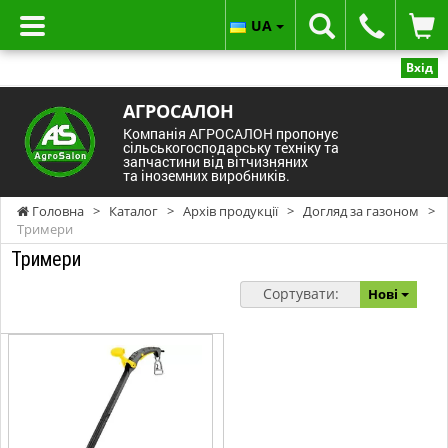
UA
Вхід
АГРОСАЛОН
Компанія АГРОСАЛОН пропонує
сільськогосподарську техніку та
запчастини від вітчизняних
та іноземних виробників.
Головна
>
Каталог
>
Архів продукції
>
Догляд за газоном
>
Тримери
Тримери
Сортувати:
Нові