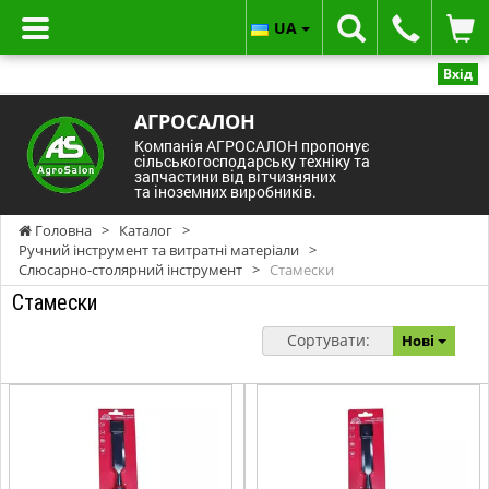
UA
Вхід
АГРОСАЛОН
Компанія АГРОСАЛОН пропонує
сільськогосподарську техніку та
запчастини від вітчизняних
та іноземних виробників.
Головна
>
Каталог
>
Ручний інструмент та витратні матеріали
>
Слюсарно-столярний інструмент
>
Стамески
Стамески
Сортувати:
Нові