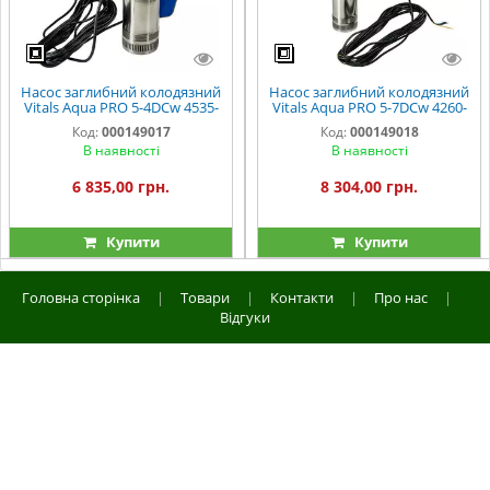
Насос заглибний колодязний
Насос заглибний колодязний
Vitals Aqua PRO 5-4DCw 4535-
Vitals Aqua PRO 5-7DCw 4260-
1,0f
1,7f
Код:
000149017
Код:
000149018
В наявності
В наявності
6 835,00 грн.
8 304,00 грн.
Купити
Купити
Головна сторінка
|
Товари
|
Контакти
|
Про нас
|
Відгуки