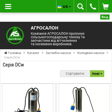
UA
Вхід
АГРОСАЛОН
Компанія АГРОСАЛОН пропонує
сільськогосподарську техніку та
запчастини від вітчизняних
та іноземних виробників.
Головна
>
Каталог
>
Заглибні насоси
>
Колодязні насоси
>
Серія DCw
Серія DCw
Сортувати:
Нові