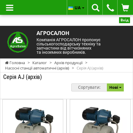
UA
Вхід
АГРОСАЛОН
Компанія АГРОСАЛОН пропонує
сільськогосподарську техніку та
запчастини від вітчизняних
та іноземних виробників.
Головна
>
Каталог
>
Архів продукції
>
Насосні станції автоматичні (архів)
>
Серія AJ (архів)
Серія AJ (архів)
Сортувати:
Нові