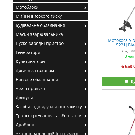
Мотоблоки
Мийки високого тиску
Будівельне обладнання
Маски зварювальника
Мотокоса Vit
Пуско-зарядні пристрої
5221j Bla
Код:
00
Генератори
В ная
Культиватори
6 659,
Догляд за газоном
Навісне обладнання
К
Архів продукції
Двигуни
Засоби індивідуального захисту
Транспортування та зберігання
Драбини
Ударно-важільний інструмент