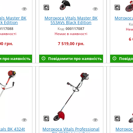
als Master BK
Мотокоса Vitals Master BK
Мотокоса
k Edition
553AVs Black Edition
Ко
0117088
Код:
000117087
Нем
наявності
Немає в наявності
6 
00 грн.
7 519,00 грн.
 про наявність
Повідомити про наявність
Повідо
als BK 4324t
Мотокоса Vitals Professional
Мотокоса