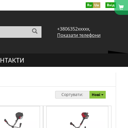
Ru
Ua
Вхід
+3806352xxxxx,
Показати телефони
НТАКТИ
Сортувати:
Нові