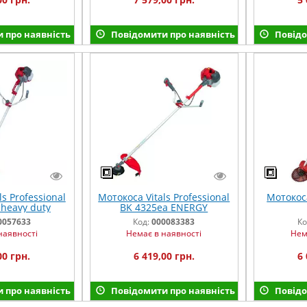
 про наявність
Повідомити про наявність
Повідо
s Professional
Мотокоса Vitals Professional
Мотокоса
heavy duty
BK 4325ea ENERGY
0057633
Код:
000083383
Ко
наявності
Немає в наявності
Нем
00 грн.
6 419,00 грн.
6 
 про наявність
Повідомити про наявність
Повідо