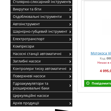
Столярно-слюсарний інструмент
Викрутки та біти
Оздоблювальні інструменти
Автоінструмент
Шарнірно-губцевий інструмент
Електротранспорт
Компресори
Мотокоса Vi
Насосні станції автоматичні
Код:
00
Заглибні насоси
Немає в 
Контролери тиску автоматичні
4 095,
Поверхневі насоси
Повідомити
Гідроакумулятори та
розширювальні баки
Циркуляційні насоси
Архів продукції