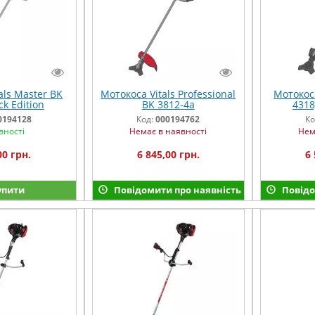
als Master BK
Мотокоса Vitals Professional
Мотокоса
ck Edition
BK 3812-4a
4318
0194128
Код:
000194762
Ко
вності
Немає в наявності
Нем
00 грн.
6 845,00 грн.
6 
упити
Повідомити про наявність
Повідо