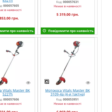
4321h
Код:
000057631
д:
000057605
Немає в наявності
ає в наявності
5 319,00 грн.
853,00 грн.
мити про наявність
Повідомити про наявність
 Vitals Master BK
Мотокоса Vitals Master BK
5227h
3109-4a (4-и тактна)
д:
000057606
Код:
000053951
ає в наявності
Немає в наявності
031,00 грн.
6 969,00 грн.