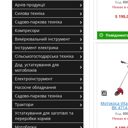
Код:
00
Архів продукції
Немає в 
Силова техніка
5 195,
Садово-паркова техніка
Компресори
Повідомити
Вимірювальний інструмент
Інструмент електрика
Сільськогосподарська техніка
Дод. устаткування для
мотоблоків
Електроінструмент
Насосне обладнання
Садово-паркова техніка
Мотокоса Vital
Трактори
BK 4714-
Устаткування для заготівлі та
Код:
00
переробки кормів
Немає в 
Мотоблоки
8 189,