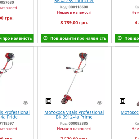
BK 4123s Launcher
0057630
Код:
000118600
Ко
наявності
Немає в наявності
Нем
00 грн.
8 739,00 грн.
4 
 про наявність
Повідомити про наявність
Повідо
s Professional
Мотокоса Vitals Professional
Мотокоса
4a Pride
BK 3912-4a Prime
0118597
Код:
000083385
Ко
наявності
Немає в наявності
Нем
00 грн.
7 579,00 грн.
5 