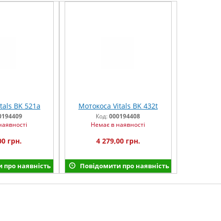
tals BK 521a
Мотокоса Vitals BK 432t
0194409
Код:
000194408
наявності
Немає в наявності
00 грн.
4 279,00 грн.
 про наявність
Повідомити про наявність