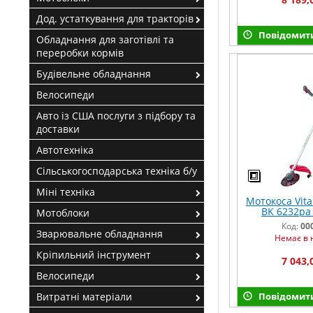
Дод. устаткування для тракторів
Повідомити
Обладнання для заготівлі та
переробки кормів
Будівельне обладнання
Велосипеди
Авто із США послуги з підбору та
доставки
Автотехніка
Сільськогосподарська техніка б/у
Міні техніка
Мотокоса Vital
BK 6232pa 
Мотоблоки
Код:
00
Зварювальне обладнання
Немає в 
Кріпильний інструмент
7 043,
Велосипеди
Витратні матеріали
Повідомити