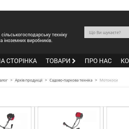
сільськогосподарську техніку
та іноземних виробників.
А СТОРІНКА
ТОВАРИ
ПРО НАС
КО
алог
>
Архів продукції
>
Садово-паркова техніка
>
Мотокоси