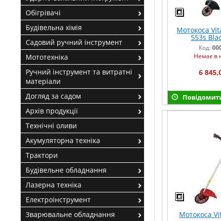
Обігрівачі
Будівельна хімія
Мотокоса Vit
553s Blac
Садовий ручний інструмент
Код:
00
Немає в 
Мототехніка
Ручний інструмент та витратні
6 845,
матеріали
Догляд за садом
Повідомити
Архів продукції
Технічні оливи
Акумуляторна техніка
Трактори
Будівельне обладнання
Лазерна техніка
Електроінструмент
Зварювальне обладнання
Мотокоса Vit