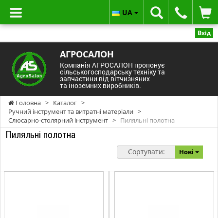
UA
Вхід
АГРОСАЛОН
Компанія АГРОСАЛОН пропонує
сільськогосподарську техніку та
запчастини від вітчизняних
та іноземних виробників.
Головна
>
Каталог
>
Ручний інструмент та витратні матеріали
>
Слюсарно-столярний інструмент
>
Пиляльні полотна
Пиляльні полотна
Сортувати:
Нові