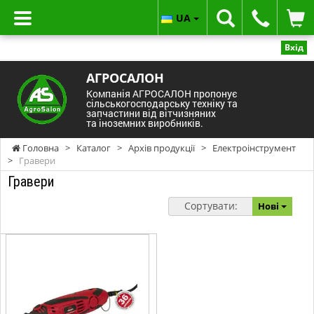
UA
Вхід
АГРОСАЛОН
Компанія АГРОСАЛОН пропонує
сільськогосподарську техніку та
запчастини від вітчизняних
та іноземних виробників.
Головна
>
Каталог
>
Архів продукції
>
Електроінструмент
>
Гравери
Гравери
Сортувати:
Нові