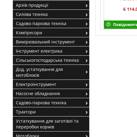
Архів продукції
6 114,
Силова техніка
Садово-паркова техніка
Повідомити
Компресори
Вимірювальний інструмент
Інструмент електрика
Сільськогосподарська техніка
Дод. устаткування для
мотоблоків
Електроінструмент
Насосне обладнання
Садово-паркова техніка
Трактори
Устаткування для заготівлі та
переробки кормів
Мотоблоки