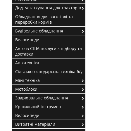
Дод. устаткування для тракторів
Обладнання для заготівлі та
переробки кормів
Будівельне обладнання
Велосипеди
Авто із США послуги з підбору та
доставки
Автотехніка
Сільськогосподарська техніка б/у
Міні техніка
Мотоблоки
Зварювальне обладнання
Кріпильний інструмент
Велосипеди
Витратні матеріали