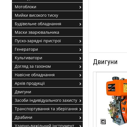
Мотоблоки
Мийки високого тиску
Будівельне обладнання
Маски зварювальника
Пуско-зарядні пристрої
Генератори
Культиватори
Двигуни
Догляд за газоном
Навісне обладнання
Архів продукції
Двигуни
Засоби індивідуального захисту
Транспортування та зберігання
Драбини
Ударно-важільний інструмент