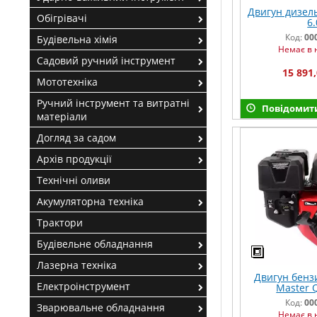
Двигун дизель
Обігрівачі
6.
Код:
00
Будівельна хімія
Немає в 
Садовий ручний інструмент
15 891,
Мототехніка
Ручний інструмент та витратні
Повідомити
матеріали
Догляд за садом
Архів продукції
Технічні оливи
Акумуляторна техніка
Трактори
Будівельне обладнання
Лазерна техніка
Двигун бензи
Електроінструмент
Master 
Код:
00
Зварювальне обладнання
Немає в 