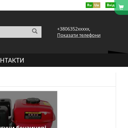
Ru
Ua
Вхід
+3806352xxxxx,
Показати телефони
НТАКТИ
гуни бензинові