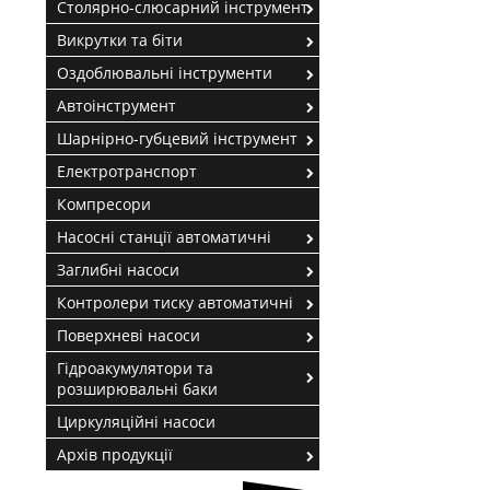
Столярно-слюсарний інструмент
Викрутки та біти
Оздоблювальні інструменти
Автоінструмент
Шарнірно-губцевий інструмент
Електротранспорт
Компресори
Насосні станції автоматичні
Заглибні насоси
Контролери тиску автоматичні
Поверхневі насоси
Гідроакумулятори та
розширювальні баки
Циркуляційні насоси
Архів продукції