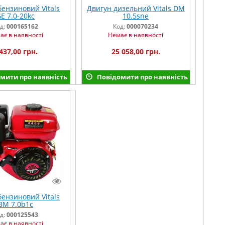
бензиновий Vitals
Двигун дизельний Vitals DM
E 7.0-20kc
10.5sne
д:
000165162
Код:
000070234
ає в наявності
Немає в наявності
437,00 грн.
25 058,00 грн.
мити про наявність
Повідомити про наявність
бензиновий Vitals
BM 7.0b1с
д:
000125543
ає в наявності