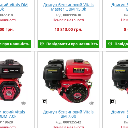
ний Vitals DM
Двигун бензиновий Vitals
Двигун 
0k
Master QBM 15.0k
G
0077318
Код:
000119630
Ко
наявності
Немає в наявності
Нем
00 грн.
13 813,00 грн.
8 
 про наявність
Повідомити про наявність
Повідо
новий Vitals
Двигун бензиновий Vitals
Двигун 
QBM 7.0k
BM 7.0b
0119628
Код:
000125542
Ко
наявності
Немає в наявності
Нем