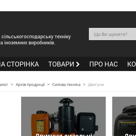
сільськогосподарську техніку
та іноземних виробників.
А СТОРІНКА
ТОВАРИ
ПРО НАС
КО
алог
>
Архів продукції
>
Силова техніка
>
Двигуни
Двигуни дизельні
Дви