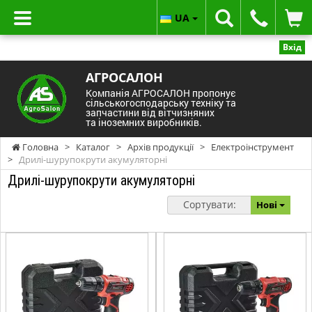
UA
Вхід
АГРОСАЛОН
Компанія АГРОСАЛОН пропонує
сільськогосподарську техніку та
запчастини від вітчизняних
та іноземних виробників.
Головна
>
Каталог
>
Архів продукції
>
Електроінструмент
>
Дрилі-шурупокрути акумуляторні
Дрилі-шурупокрути акумуляторні
Сортувати:
Нові