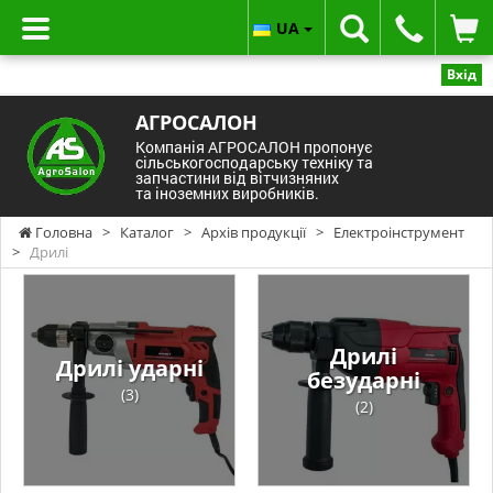
UA
Вхід
АГРОСАЛОН
Компанія АГРОСАЛОН пропонує
сільськогосподарську техніку та
запчастини від вітчизняних
та іноземних виробників.
Головна
>
Каталог
>
Архів продукції
>
Електроінструмент
>
Дрилі
Дрилі
Дрилі ударні
безударні
(3)
(2)