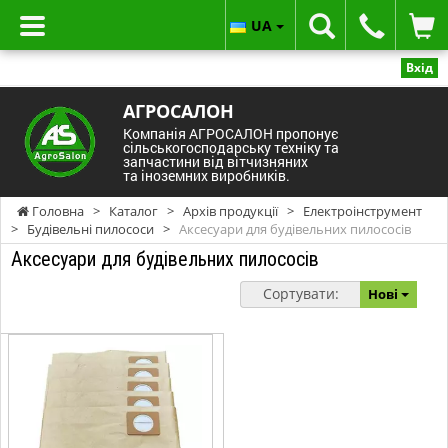
UA
Вхід
АГРОСАЛОН
Компанія АГРОСАЛОН пропонує
сільськогосподарську техніку та
запчастини від вітчизняних
та іноземних виробників.
Головна
>
Каталог
>
Архів продукції
>
Електроінструмент
>
Будівельні пилососи
>
Аксесуари для будівельних пилососів
Аксесуари для будівельних пилососів
Сортувати:
Нові