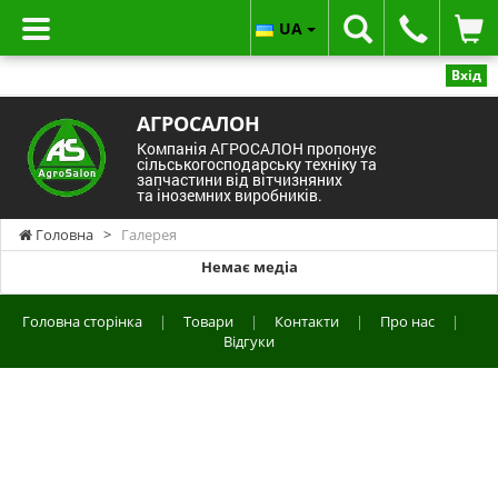
UA
Вхід
АГРОСАЛОН
Компанія АГРОСАЛОН пропонує
сільськогосподарську техніку та
запчастини від вітчизняних
та іноземних виробників.
Головна
>
Галерея
Немає медіа
Головна сторінка
|
Товари
|
Контакти
|
Про нас
|
Відгуки